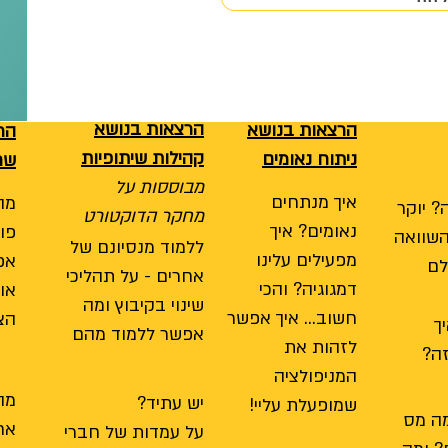
הרצאות בנושא
הרצאות בנושא
הר
קהילות שיתופיות
ניתוח נאומים
שח
מבוססות על
איך מנתחים
מה
? יוקר
מחקר הדוקטורט
נאומים? איך
פול
שוואה
ללמוד מנסיונם של
מפעילים עלינו
אפ
לם
אחרים - על תהליכי
דמגוגיה? והכי
או
שינוי בקיבוץ ומה
חשוב... איך אפשר
הצ
ך
אפשר ללמוד מהם
לזהות את
ה?
המניפולציה
מה
יש עתיד?
שמופעלת עליי!
מה מס
אח
על עמדות של חברי