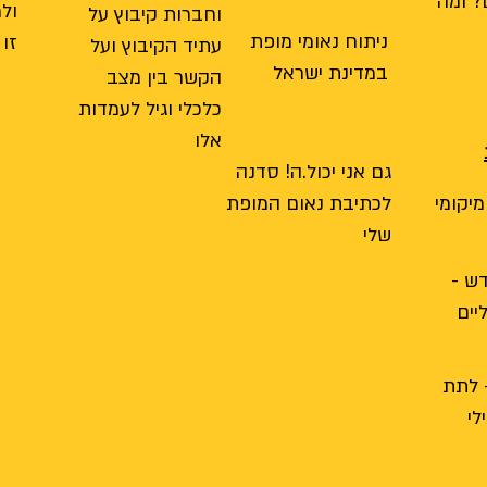
? ומה
ול
וחברות קיבוץ על
ניתוח נאומי מופת
זו 
עתיד הקיבוץ ועל
במדינת ישראל
הקשר בין מצב
כלכלי וגיל לעמדות
אלו
גם אני יכול.ה! סדנה
יקומי
לכתיבת נאום המופת
שלי
ש -
יים
 לתת
לי