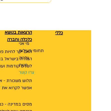
הרצאות בנושא
כללי
כלכלה וחברה
מי אני
תחומי פעילות
האם יקר לחיות פה
גלריה
המחיה בישראל בה
חנות
לשנים קודמות ועו
צרו קשר
תלוש משכורת - אי
אפשר לקרוא את ז
מסים במדינה - כ