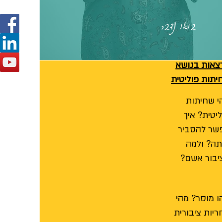
בואו נדבר
צאות בנושא
יתות פוליטית
י שחיתות
יטית? איך
שר להסביר
תה? ולמה
יבור אשם?
ו מוסר? מהי
ריות ציבורית