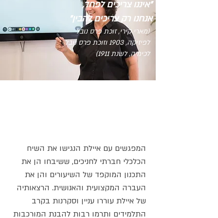
"איננו צריכים לפחד,
אנחנו רק צריכים להבין"
(מארי קירי, זוכת פרס נובל
לפיזיקה, 1903 וזוכת פרס נובל
לכימיה, לשנת 1911)
המפגשים עם איילת הנגישו את השיח
הכלכלי חברתי לחניכים, ששיבחו הן את
התכנון המוקפד של השיעורים והן את
העברה המקצועית והאנושית. הרצאותיה
של איילת עוררו עניין וסקרנות בקרב
התלמידים ותרמו רבות להבנת המורכבות